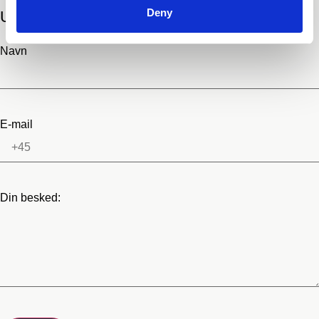
Deny
Udfyld dine detaljer og send os en besked.
Navn
E-mail
Din besked: