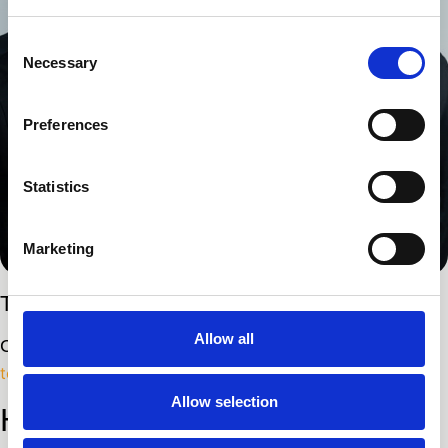
Consent
Necessary
Selection
Preferences
Statistics
Marketing
Thomas Oxbøll
Allow all
Chefkonsulent & CEO
tox@ittribe.dk
Allow selection
Hvad kan vi hjælpe med?