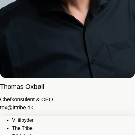
Thomas Oxbøll
Chefkonsulent & CEO
tox@ittribe.dk
Vi tilbyder
The Tribe