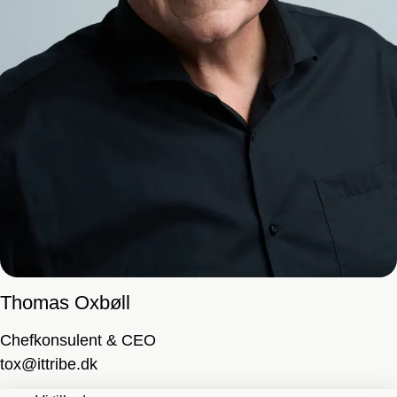
Thomas Oxbøll
Chefkonsulent & CEO
tox@ittribe.dk