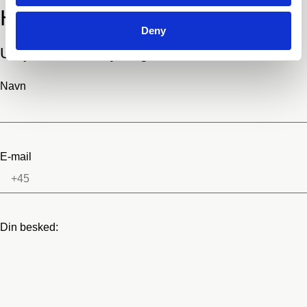
Hvad kan vi hjælpe med?
Deny
Udfyld dine detaljer og send os en besked.
Navn
E-mail
Din besked: