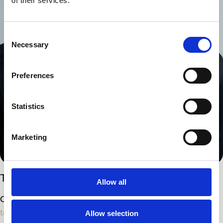
of their services.
Consent
Necessary
Selection
Preferences
Statistics
Marketing
Thomas Oxbøll
Allow all
Chefkonsulent & CEO
tox@ittribe.dk
Allow selection