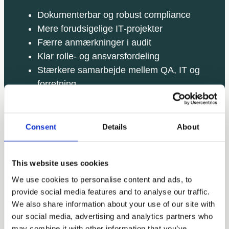
Dokumenterbar og robust compliance
Mere forudsigelige IT‑projekter
Færre anmærkninger i audit
Klar rolle- og ansvarsfordeling
Stærkere samarbejde mellem QA, IT og
forretning
Løsninger, der er klar til drift – og klar til
audit
Consent
Details
About
This website uses cookies
We use cookies to personalise content and ads, to
Hvorfor ITtribe?
provide social media features and to analyse our traffic.
Fordi vi kombinerer dyb erfaring fra regulerede
We also share information about your use of our site with
our social media, advertising and analytics partners who
pharma‑miljøer med en pragmatisk og
may combine it with other information that you’ve